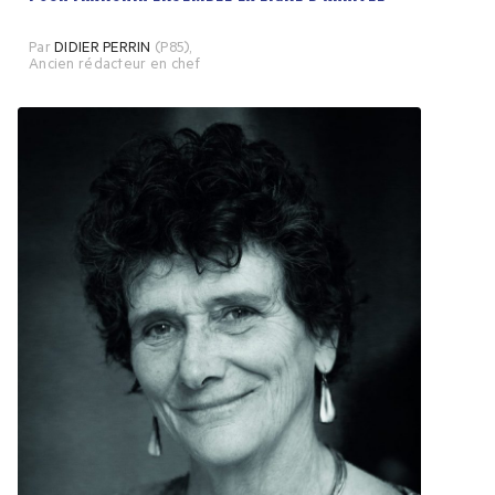
Par
DIDIER PERRIN
(P85)
,
Ancien rédacteur en chef