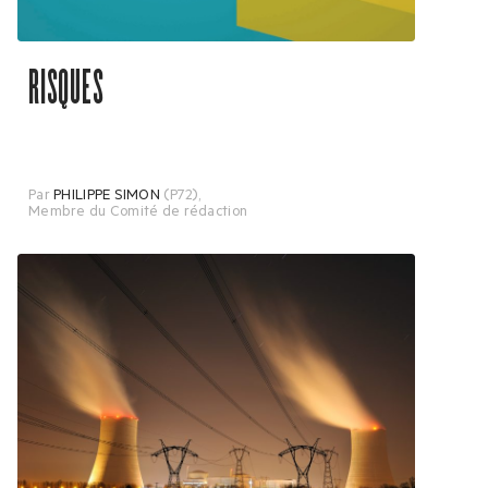
RISQUES
Par
PHILIPPE SIMON
(P72)
,
Membre du Comité de rédaction