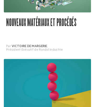
NOUVEAUX MATÉRIAUX ET PROCÉDÉS
Par
VICTOIRE DE MARGERIE
,
Président Exécutif de Rondol Industrie