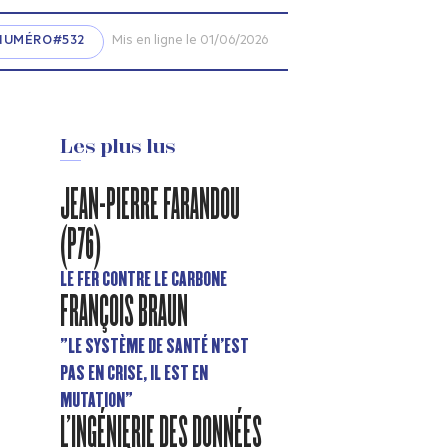
NUMÉRO#532
Mis en ligne le 01/06/2026
Les plus lus
JEAN-PIERRE FARANDOU
(P76)
LE FER CONTRE LE CARBONE
FRANÇOIS BRAUN
"LE SYSTÈME DE SANTÉ N’EST
PAS EN CRISE, IL EST EN
MUTATION"
L'INGÉNIERIE DES DONNÉES