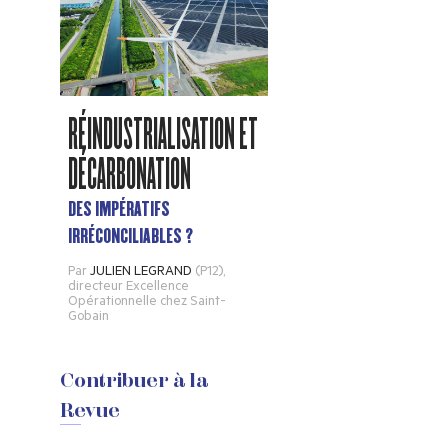
RÉINDUSTRIALISATION ET
DÉCARBONATION
DES IMPÉRATIFS
IRRÉCONCILIABLES ?
Par
JULIEN LEGRAND
(P12)
,
directeur Excellence
Opérationnelle chez Saint-
Gobain
Contribuer à la
Revue