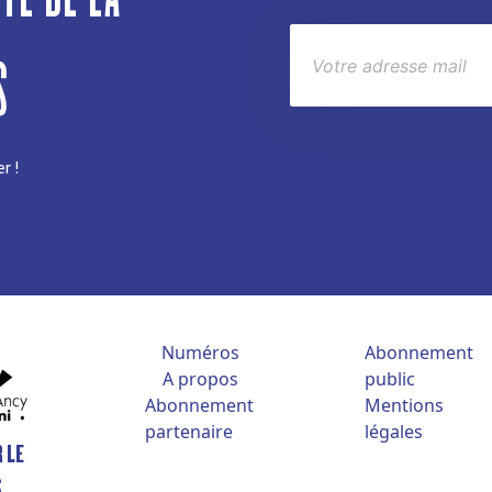
S
r !
Numéros
Abonnement
A propos
public
Abonnement
Mentions
partenaire
légales
 LE
S