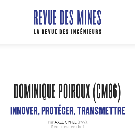
DOMINIQUE POIROUX (CM86)
INNOVER, PROTÉGER, TRANSMETTRE
Par
AXEL CYPEL
(P99)
,
Rédacteur en chef