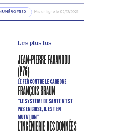
NUMÉRO#530
Mis en ligne le 02/12/2025
Les plus lus
JEAN-PIERRE FARANDOU
(P76)
LE FER CONTRE LE CARBONE
FRANÇOIS BRAUN
"LE SYSTÈME DE SANTÉ N’EST
PAS EN CRISE, IL EST EN
MUTATION"
L'INGÉNIERIE DES DONNÉES