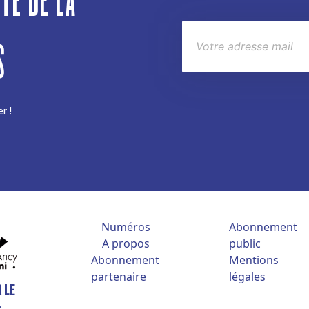
ITÉ DE LA
S
r !
Numéros
Abonnement
A propos
public
Abonnement
Mentions
partenaire
légales
 LE