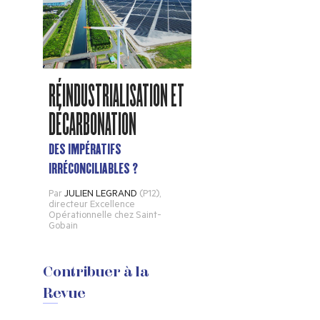
RÉINDUSTRIALISATION ET
DÉCARBONATION
DES IMPÉRATIFS
IRRÉCONCILIABLES ?
Par
JULIEN LEGRAND
(P12)
,
directeur Excellence
Opérationnelle chez Saint-
Gobain
Contribuer à la
Revue