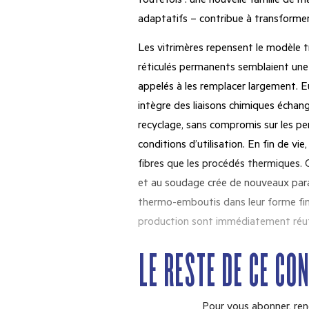
toutefois : une nouvelle famille de m
adaptatifs – contribue à transformer 
Les vitrimères repensent le modèle 
réticulés permanents semblaient une
appelés à les remplacer largement. E
intègre des liaisons chimiques échan
recyclage, sans compromis sur les
conditions d’utilisation. En fin de vi
fibres que les procédés thermiques. O
et au soudage crée de nouveaux para
thermo-emboutis dans leur forme fin
production sont immédiatement réutil
LE RESTE DE CE CO
Pour vous abonner, ren