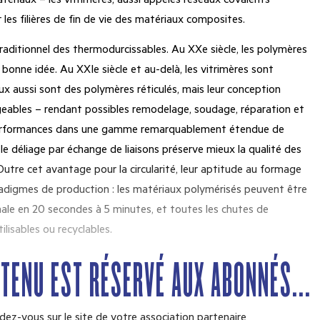
atériaux – les vitrimères, aussi appelés réseaux covalents
les filières de fin de vie des matériaux composites.
traditionnel des thermodurcissables. Au XX
e
siècle, les polymères
 bonne idée. Au XXI
e
siècle et au-delà, les vitrimères sont
ux aussi sont des polymères réticulés, mais leur conception
geables – rendant possibles remodelage, soudage, réparation et
 performances dans une gamme remarquablement étendue de
e, le déliage par échange de liaisons préserve mieux la qualité des
utre cet avantage pour la circularité, leur aptitude au formage
digmes de production : les matériaux polymérisés peuvent être
ale en 20 secondes à 5 minutes, et toutes les chutes de
isables ou recyclables.
NTENU EST RÉSERVÉ AUX ABONNÉS...
dez-vous sur le site de votre association partenaire