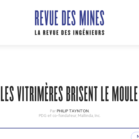
LES VITRIMÈRES BRISENT LE MOULE
Par
PHILIP TAYNTON
,
PDG et co-fondateur, Mallinda, Inc.