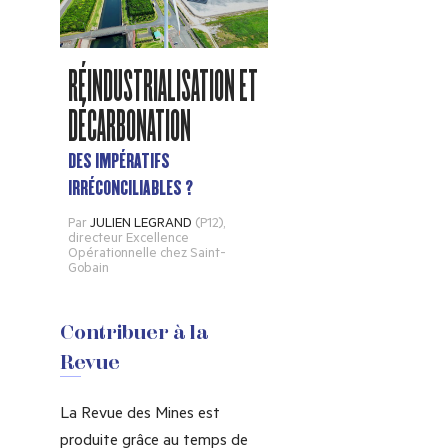
RÉINDUSTRIALISATION ET
DÉCARBONATION
DES IMPÉRATIFS
IRRÉCONCILIABLES ?
Par
JULIEN LEGRAND
(P12)
,
directeur Excellence
Opérationnelle chez Saint-
Gobain
Contribuer à la
Revue
La Revue des Mines est
produite grâce au temps de