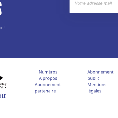
S
r !
Numéros
Abonnement
A propos
public
Abonnement
Mentions
partenaire
légales
 LE
S