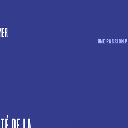
MER
UNE PASSION P
ITÉ DE LA