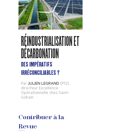
RÉINDUSTRIALISATION ET
DÉCARBONATION
DES IMPÉRATIFS
IRRÉCONCILIABLES ?
Par
JULIEN LEGRAND
(P12)
,
directeur Excellence
Opérationnelle chez Saint-
Gobain
Contribuer à la
Revue