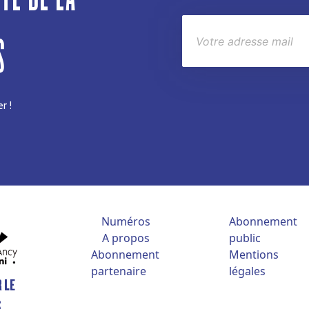
S
r !
Numéros
Abonnement
A propos
public
Abonnement
Mentions
partenaire
légales
 LE
S