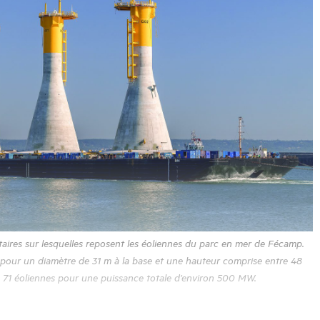
aires sur lesquelles reposent les éoliennes du parc en mer de Fécamp.
pour un diamètre de 31 m à la base et une hauteur comprise entre 48
e 71 éoliennes pour une puissance totale d’environ 500 MW.