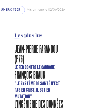
NUMÉRO#525
Mis en ligne le 02/06/2026
Les plus lus
JEAN-PIERRE FARANDOU
(P76)
LE FER CONTRE LE CARBONE
FRANÇOIS BRAUN
"LE SYSTÈME DE SANTÉ N’EST
PAS EN CRISE, IL EST EN
MUTATION"
L'INGÉNIERIE DES DONNÉES