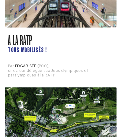
A LA RATP
TOUS MOBILISÉS !
Par
EDGAR SÉE
(P00)
,
directeur délégué aux Jeux olympiques et
paralympiques à la RATP