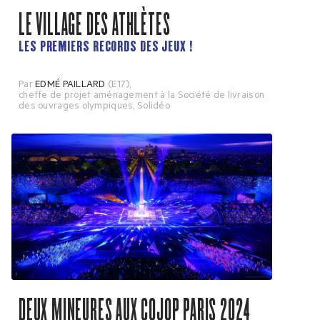
LE VILLAGE DES ATHLÈTES
LES PREMIERS RECORDS DES JEUX !
Par
EDMÉ PAILLARD
(E17)
,
cheffe de projet aménagement à la Société de livraison
des ouvrages olympiques, Solidéo
DEUX MINEURES AUX COJOP PARIS 2024