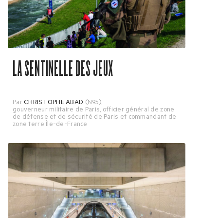
LA SENTINELLE DES JEUX
Par
CHRISTOPHE ABAD
(N95)
,
gouverneur militaire de Paris, officier général de zone
de défense et de sécurité de Paris et commandant de
zone terre Île-de-France