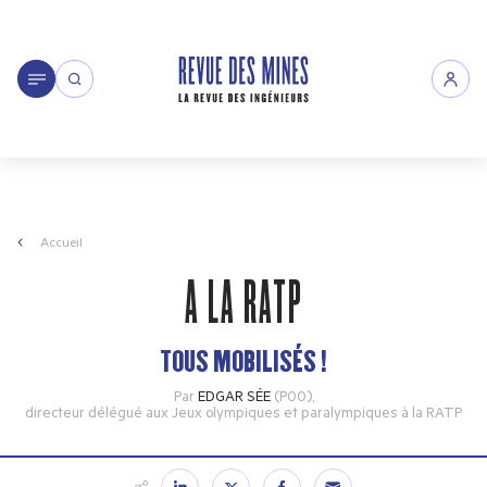
Accueil
A LA RATP
TOUS MOBILISÉS !
Par
EDGAR SÉE
(P00)
,
directeur délégué aux Jeux olympiques et paralympiques à la RATP