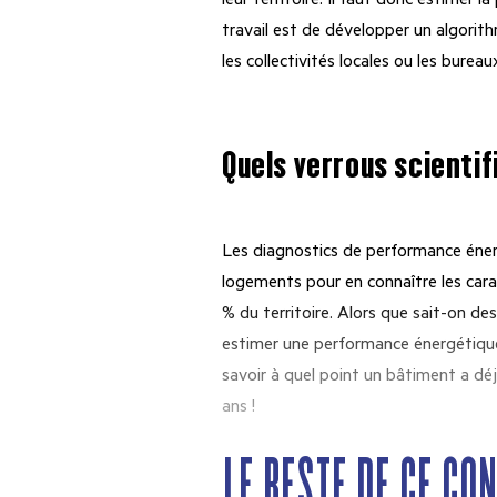
leur territoire. Il faut donc estime
travail est de développer un algorit
les collectivités locales ou les burea
Quels verrous scientif
Les diagnostics de performance énerg
logements pour en connaître les cara
% du territoire. Alors que sait-on d
estimer une performance énergétique ?
savoir à quel point un bâtiment a dé
ans !
LE RESTE DE CE CO