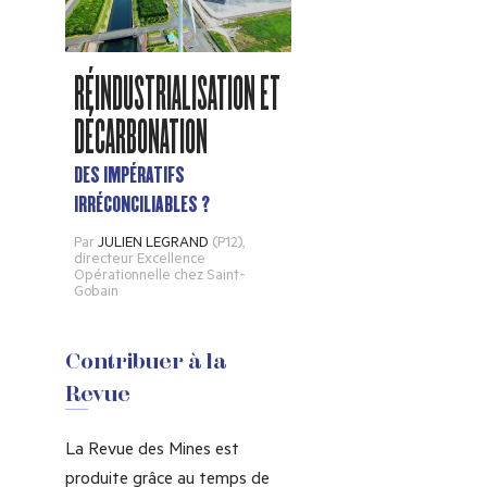
RÉINDUSTRIALISATION ET
DÉCARBONATION
DES IMPÉRATIFS
IRRÉCONCILIABLES ?
Par
JULIEN LEGRAND
(P12)
,
directeur Excellence
Opérationnelle chez Saint-
Gobain
Contribuer à la
Revue
La Revue des Mines est
produite grâce au temps de