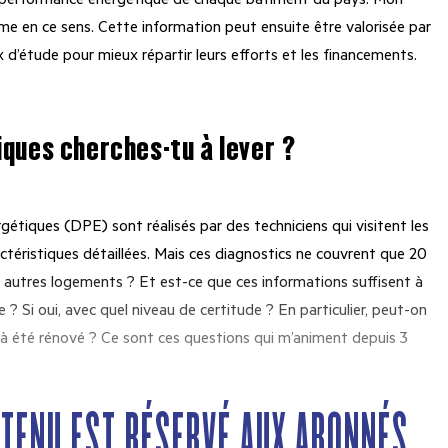
r la performance énergétique de chaque bâtiment du pays. Mon
hme en ce sens. Cette information peut ensuite être valorisée par
ux d’étude pour mieux répartir leurs efforts et les financements.
iques cherches-tu à lever ?
étiques (DPE) sont réalisés par des techniciens qui visitent les
ctéristiques détaillées. Mais ces diagnostics ne couvrent que 20
es autres logements ? Et est-ce que ces informations suffisent à
 Si oui, avec quel niveau de certitude ? En particulier, peut-on
jà été rénové ? Ce sont ces questions qui m’animent depuis 3
NTENU EST RÉSERVÉ AUX ABONNÉS...