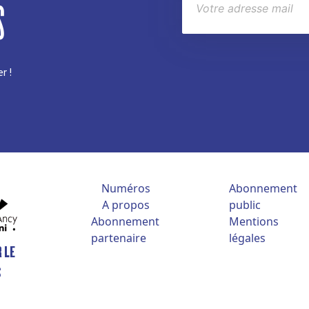
S
r !
Numéros
Abonnement
A propos
public
Abonnement
Mentions
partenaire
légales
 LE
S