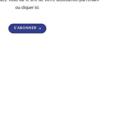
dez-vous sur le site de votre association partenaire
ou
cliquer ici.
S'ABONNER