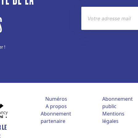
S
r !
Numéros
Abonnement
A propos
public
Abonnement
Mentions
partenaire
légales
 LE
S