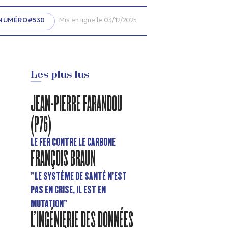
NUMÉRO#530
Mis en ligne le 03/12/2025
Les plus lus
JEAN-PIERRE FARANDOU
(P76)
LE FER CONTRE LE CARBONE
FRANÇOIS BRAUN
"LE SYSTÈME DE SANTÉ N’EST
PAS EN CRISE, IL EST EN
MUTATION"
L'INGÉNIERIE DES DONNÉES