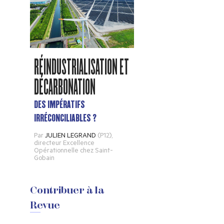
RÉINDUSTRIALISATION ET
DÉCARBONATION
DES IMPÉRATIFS
IRRÉCONCILIABLES ?
Par
JULIEN LEGRAND
(P12)
,
directeur Excellence
Opérationnelle chez Saint-
Gobain
Contribuer à la
Revue